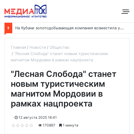
Н
а Кубани золотодобывающая компания возместила ущерб рекам на сумму почти 28 млн рублей
Главная
Новости
Общество
"Лесная Слобода" станет новым туристическим
магнитом Мордовии в рамках нацпроекта
"Лесная Слобода" станет
новым туристическим
магнитом Мордовии в
рамках нацпроекта
12 августа 2025 16:41
170867
1 минута